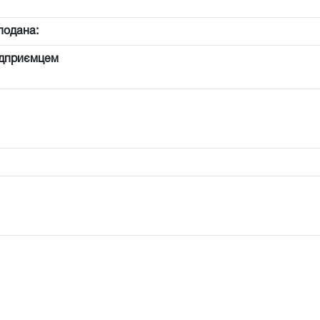
подана:
ідприємцем