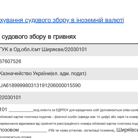
хування судового збору в іноземній валюті
 судового збору в гривнях
ГУК в Од.обл./смт Ширяєве/22030101
37607526
Казначейство України(ел. адм. подат.)
UA618999980313191206000015590
22030101
101 __________
(код клієнта за ЄДРПОУ для юридичних осіб (доповнюється зліва нул
облікової картки платника податків – фізичної особи (завжди має 10 цифр) або серія та номер
переконання відмовився від прийняття реєстраційного номера облікової картки платника податк
позовом ___________
,
Ширяївсь
(ПІБ чи назва установи, організації позивача)
розглядається справа)