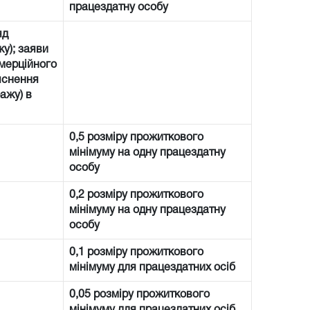
працездатну особу
яд
у); заяви
омерційного
’яснення
ажу) в
0,5 розміру прожиткового
мінімуму на одну працездатну
особу
0,2 розміру прожиткового
мінімуму на одну працездатну
особу
0,1 розміру прожиткового
мінімуму для працездатних осіб
0,05 розміру прожиткового
мінімуму для працездатних осіб