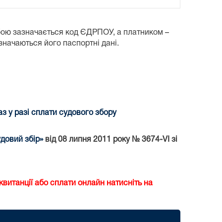
бою зазначається код ЄДРПОУ, а платником –
азначаються його паспортні дані.
 у разі сплати судового збору
довий збір»
від 08 липня 2011 року № 3674-VI зі
витанції або сплати онлайн натисніть на