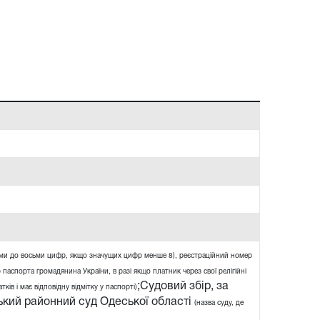
ями до восьми цифр, якщо значущих цифр менше 8), реєстраційний номер
 паспорта громадянина України, в разі якщо платник через свої релігійні
;Судовий збір, за
ів і має відповідну відмітку у паспорті)
кий районний суд Одеської області
(назва суду, де