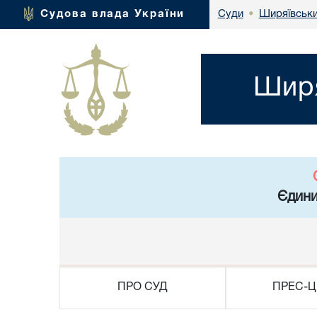
Ширяївськи
Судова влада України
Суди
•
Ширя
Єдини
ПРО СУД
ПРЕС-Ц