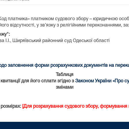
«Код платника» платником судового збору – юридичною осо
ого відсутності, у зв’язку з релігійними переконаннями, з
ежу":
 І.І.,
Ширяївський районний суд Одеської області
до заповнення форми розрахункових документів на переказ
Таблиця
витанції для його сплати згідно з
Законом України «Про су
змінами
 розмірах:
[Для розрахування судового збору, формування к