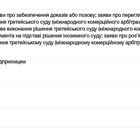
ви про забезпечення доказів або позову; заяви про перегл
ня третейського суду (міжнародного комерційного арбітраж
ве виконання рішення третейського суду (міжнародного к
мента на підставі рішення іноземного суду; заяви про роз
яння третейському суду (міжнародному комерційному арбітр
ідприємцем