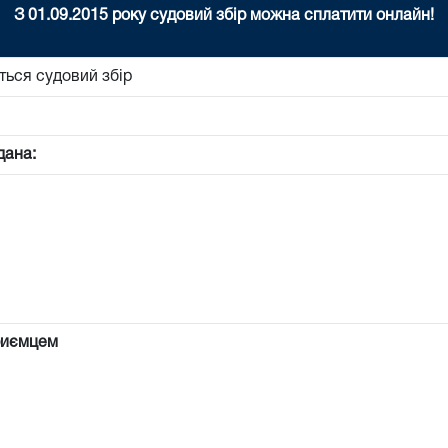
З 01.09.2015 року судовий збір можна сплатити онлайн!
ться судовий збір
дана:
риємцем