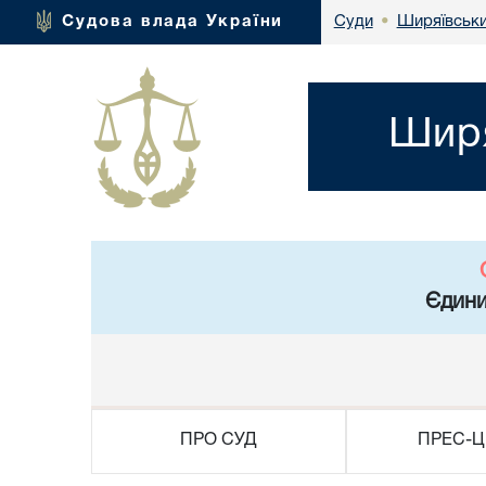
Ширяївськи
Судова влада України
Суди
•
Ширя
Єдини
ПРО СУД
ПРЕС-Ц