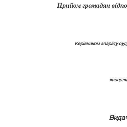
Прийом громадян відпо
Керівником апарату суду 
канцеляр
Видач