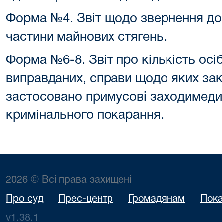
Форма №4. Звіт щодо звернення до 
частини майнових стягень.
Форма №6-8. Звіт про кількість осі
виправданих, справи щодо яких зак
застосовано примусові заходимеди
кримінального покарання.
2026 © Всі права захищені
Про суд
Прес-центр
Громадянам
Пока
v1.38.1