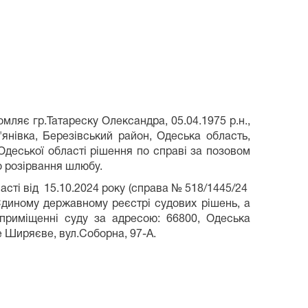
ННЯ
 гр.Татареску Олександра, 05.04.1975 р.н.,
р'янівка, Березівський район, Одеська область,
деської області рішення по справі за позовом
о розірвання шлюбу.
ті від 15.10.2024 року (справа № 518/1445/24
диному державному реєстрі судових рішень, а
приміщенні суду за адресою: 66800, Одеська
е Ширяєве, вул.Соборна, 97-А.