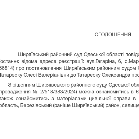
ОГОЛОШЕ
Ширяївський районний суд Одеської області повідомляє
(останнє відома адреса реєстрації: вул.Гагаріна, 6, с.Ма
66814) про постановлення Ширяївським районним судом О
Татареску Олесі Валеріанівни до Татареску Олександра пр
З рішенням Ширяївського районного суду Одеської облас
провадження № 2/518/383/2024) можна ознайомитись в Є
також ознайомитись з матеріалами цивільної справи в 
область, Березівський (раніше Ширяївський) район, селищ