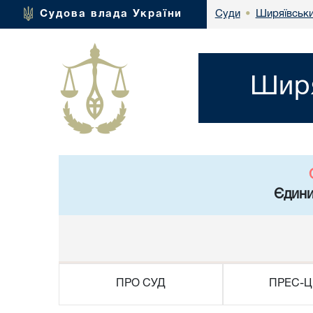
Ширяївськи
Судова влада України
Суди
•
Ширя
Єдини
ПРО СУД
ПРЕС-Ц