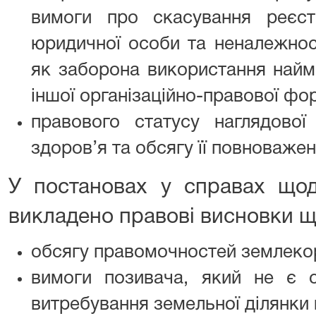
вимоги про скасування реєст
юридичної особи та неналежност
як заборона використання найм
іншої організаційно-правової фо
правового статусу наглядово
здоров’я та обсягу її повноважен
У постановах у справах щ
викладено правові висновки щ
обсягу правомочностей землеко
вимоги позивача, який не є 
витребування земельної ділянки в