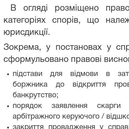
В огляді розміщено право
категоріях спорів, що нале
юрисдикції.
Зокрема, у постановах у с
сформульовано правові висно
підстави для відмови в зат
боржника до відкриття про
банкрутство;
порядок заявлення скарги 
арбітражного керуючого / відшк
закриття провадження у справ