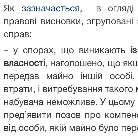
Як
зазначається
, в огляді
правові висновки, згруповані
справ:
– у спорах, що виникають
і
власності
, наголошено, що як
передав майно іншій особі,
втрати, і витребування такого
набувача неможливе. У цьому 
пред’явити позов про компен
від особи, якій майно було пе