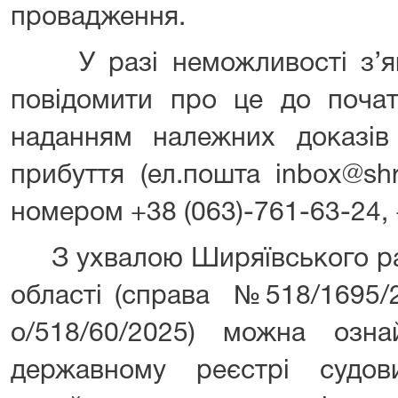
провадження.
У разі неможливості з’яв
повідомити про це до почат
наданням належних доказі
прибуття (ел.пошта inbox@shr
номером +38 (063)-761-63-24, 
З ухвалою Ширяївського рай
області (справа №518/1695
о/518/60/2025) можна озн
державному реєстрі судо