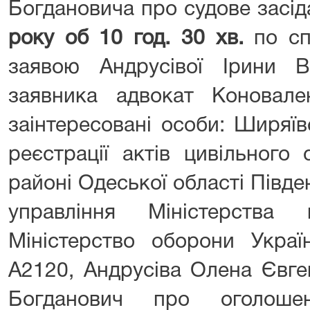
Богдановича про судове засід
року об 10 год. 30 хв.
по с
заявою Андрусівої Ірини Ві
заявника адвокат Коновале
заінтересовані особи: Ширяїв
реєстрації актів цивільного
районі Одеської області Півд
управління Міністерства 
Міністерство оборони Украї
А2120, Андрусіва Олена Євге
Богданович про оголоше