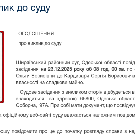
ик до суду
ОГОЛОШЕННЯ
про виклик до суду
Ширяївський районний суд Одеської області пові
засідання
на 23.12.2025 року об 08 год. 00 хв.
по 
Ольги Борисівни до Кардивари Сергія Борисовича
власності на спадкове майно.
Судове засідання з викликом сторін відбудеться в
знаходиться за адресою: 66800, Одеська област
Соборна, 97А. При собі мати документ, що посвідчує
іційному веб-сайті суду вважається належним повідомле
шу повідомити про це до початку розгляду справи з н