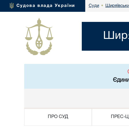
Ширяївськи
Судова влада України
Суди
•
Ширя
Єдини
ПРО СУД
ПРЕС-Ц