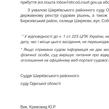
прибуття (ел.пошта inbox@shr.od.court.gov.ua аб
З ухвалою Ширяївського районного суду Оде
державному реєстрі судових рішень, а також 
Березівський район, селище Ширяєве, вул. Соб
* У відповідності до ч. 1 ст. 223 ЦПК України
дату, час і місце цього засідання, не перешкодж
* Якщо отримана судом інформація не дає мо
фізичної особи, суд вирішує питання про відк
оголошення на офіційному веб-порталі судової вл
Суддя Ширяївського районного
суду Одеської області
Вик. Кривовид Ю.Р.