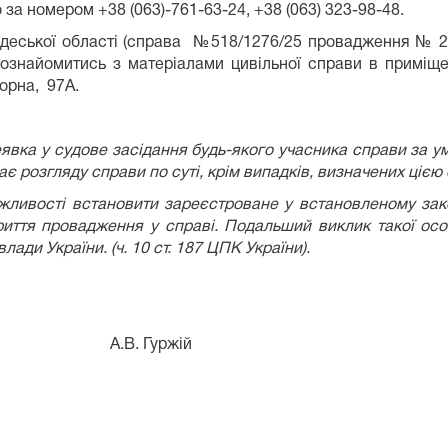
о за номером +38 (063)-761-63-24, +38 (063) 323-98-48.
ської області (справа №518/1276/25 провадження № 2/
ознайомитись з матеріалами цивільної справи в приміще
орна, 97А.
, неявка у судове засідання будь-якого учасника справи за
ає розгляду справи по суті, крім випадків, визначених цією
жливості встановити зареєстроване у встановленому зак
риття провадження у справі. Подальший виклик такої осо
ади України. (ч. 10 ст. 187 ЦПК України).
 А.В. Гуржій