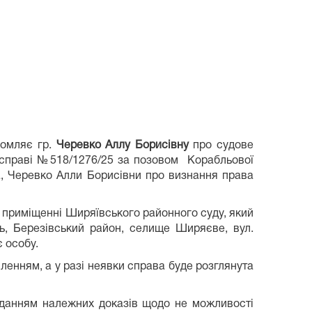
домляє гр.
Черевко Аллу Борисівну
про судове
справі №518/1276/25 за позовом Корабльової
, Черевко Алли Борисівни про визнання права
 приміщенні Ширяївського районного суду, який
ь, Березівський район, селище Ширяєве, вул.
 особу.
нням, а у разі неявки справа буде розглянута
аданням належних доказів щодо не можливості