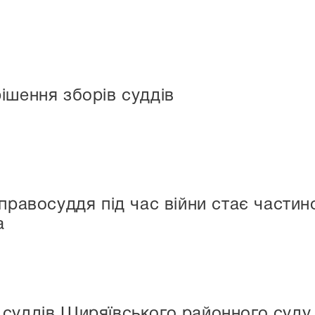
ішення зборів суддів
 правосуддя під час війни стає части
а
суддів Ширяївського районного суду 