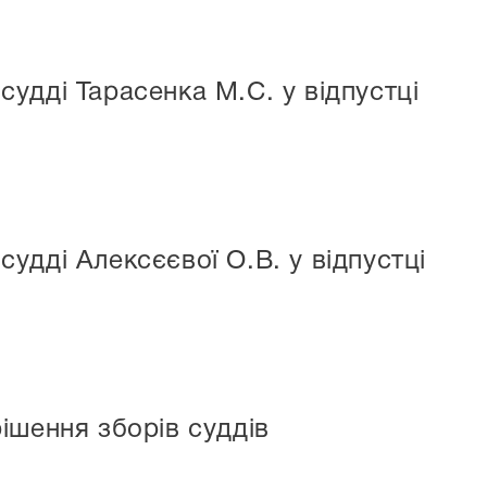
удді Тарасенка М.С. у відпустці
удді Алексєєвої О.В. у відпустці
ішення зборів суддів