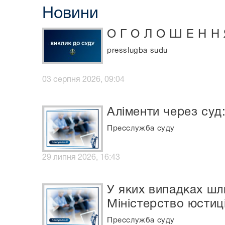
Новини
О Г О Л О Ш Е Н Н 
presslugba sudu
03 серпня 2026, 09:04
Аліменти через суд
Пресслужба суду
29 липня 2026, 16:43
У яких випадках шл
Міністерство юстиці
Пресслужба суду