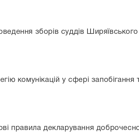
ведення зборів суддів Ширяївського
гію комунікацій у сфері запобігання т
ові правила декларування доброчеснос