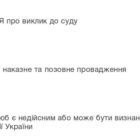
Я про виклик до суду
: наказне та позовне провадження
юб є недійсним або може бути визнан
ї України