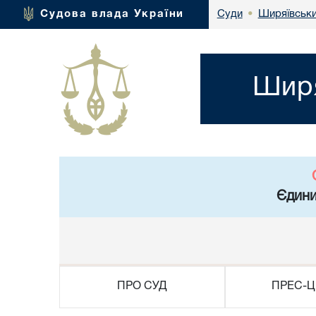
Ширяївськи
Судова влада України
Суди
•
Ширя
Єдини
ПРО СУД
ПРЕС-Ц