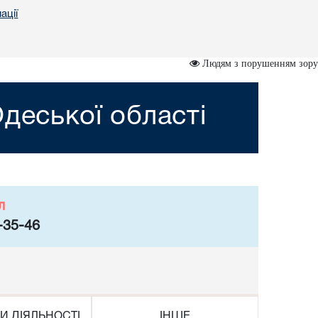
ації
Людям з порушенням зору
деської області
л
-35-46
И ДІЯЛЬНОСТІ
ІНШЕ