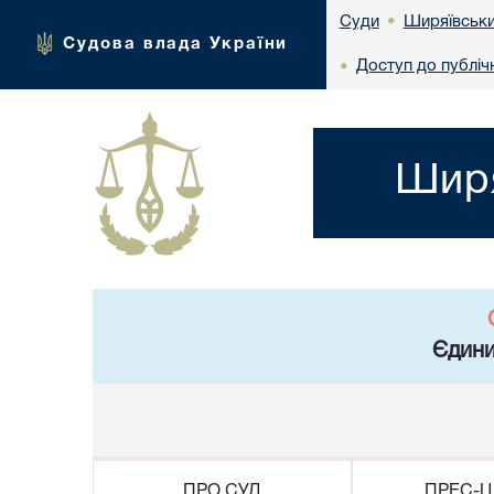
Ширяївськи
Суди
•
Судова влада України
Доступ до публічн
•
Ширя
Єдини
ПРО СУД
ПРЕС-Ц