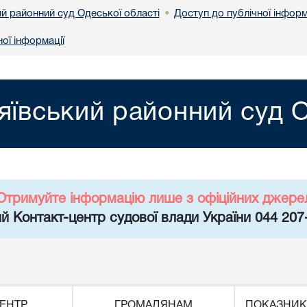
й районний суд Одеської області
Доступ до публічної інформ
•
ої інформації
ївський районний суд О
Отримуйте інформацію лише з офіційних джере
й Контакт-центр судової влади України 044 207
ЕНТР
ГРОМАДЯНАМ
ПОКАЗНИК