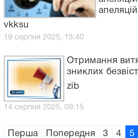
апеляцій
vkksu
19 серпня 2025, 15:40
Отримання витяг
зниклих безвіс
zib
14 серпня 2025, 09:15
Перша
Попередня
3
4
5