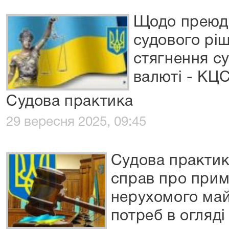
Щодо преюди
судового рі
стягнення с
валюті - КЦ
Судова практика
29 вересня 2025, 09:45
Судова практи
справ про прим
нерухомого май
потреб в огляді